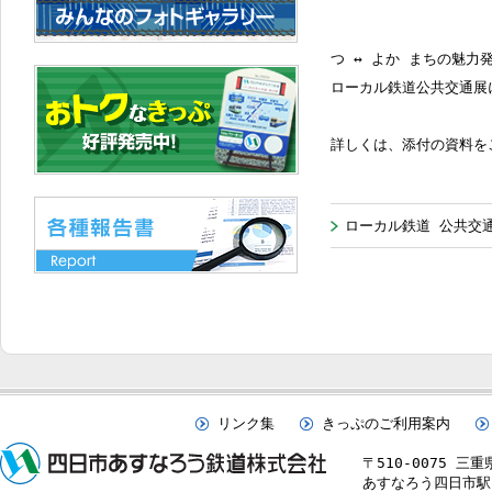
つ ↔ よか まちの魅力
ローカル鉄道公共交通展
詳しくは、添付の資料を
ローカル鉄道 公共交
リンク集
きっぷのご利用案内
〒510-0075 三
あすなろう四日市駅 TE