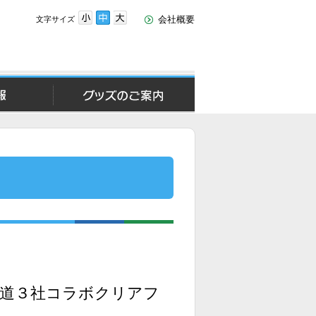
会社概要
文字サイズ
文
文
文
字
字
字
サ
サ
サ
イ
イ
イ
ズ
ズ
ズ
報
グッズのご案内
小
中
大
鉄道３社コラボクリアフ