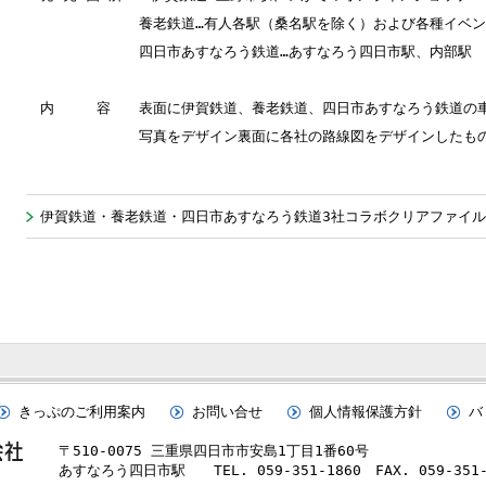
養老鉄道…有人各駅（桑名駅を除く）および各種イベン
四日市あすなろう鉄道…あすなろう四日市駅、内部駅
内 容 表面に伊賀鉄道、養老鉄道、四日市あすなろう鉄道
写真をデザイン裏面に各社の路線図をデザインしたも
伊賀鉄道・養老鉄道・四日市あすなろう鉄道3社コラボクリアファイ
きっぷのご利用案内
お問い合せ
個人情報保護方針
バ
〒510-0075 三重県四日市市安島1丁目1番60号
あすなろう四日市駅 TEL. 059-351-1860 FAX. 059-351-