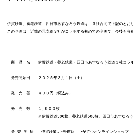
伊賀鉄道、養老鉄道、四日市あすなろう鉄道は、３社合同で下記のとお
この企画は、近鉄の元支線３社がコラボする初めての企画で、今後も各
商 品 名 伊賀鉄道・養老鉄道・四日市あすなろう鉄道３社コラ
発売開始日 ２０２５年３月１日（土）
発 売 額 ４００円（税込み）
発 売 数 １,５００枚
※伊賀鉄道500枚、養老鉄道500枚、四日市あすなろう鉄
発 売 箇 所 伊賀鉄道…上野市駅、いがてつオンラインショップ