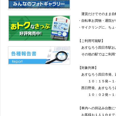
運賃だけでそのまま自転
・自転車お買物・通院
・サイクリングに、ちょ
【ご利用可能駅】
あすなろう四日市駅お
その他の駅ではご利用
【対象列車】
あすなろう四日市発、
１０：１５発～１４
西日野発、あすなろう
１０：０２発～１４
【車内への持込み台数に
お客様お１人１台まで